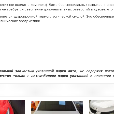
метик (не входит в комплект). Даже без специальных навыков и инс
а не требуется сверление дополнительных отверстий в кузове, что
вляется ударопрочной термопластической смолой. Это обеспечивае
анических воздействий.
нальной запчастью указанной марки авто, не содержит лого
местим только с автомобилями марки указанной в описании 