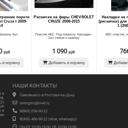
тренние пороги
Реснички на фары CHEVROLET
Накладки на 
t Cruze I 2009-
CRUZE 2008-2015
(реснички) для
14
1 (20
Шагрень 4шт.
Пластик АБС. Под покраску. Накладки -
ABC-пластик, п
2шт (левая и правая)
90
1 090
76
руб.
руб.
 в корзину
Добавить в корзину
Добавит
НАШИ КОНТАКТЫ
р и
Самовывоз в Ростове-на-Дону
ой,
2)
tuningmc@mail.ru
ой
в и
8(863) 256-90-22
им
8(903) 406-90-22 (viber, whatsapp)
ПН-ПТ 10:00-19:00, СБ 10:00-15:00