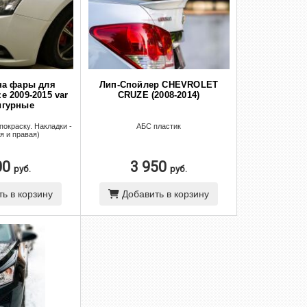
на фары для
Лип-Спойлер CHEVROLET
ze 2009-2015 var
CRUZE (2008-2014)
гурные
покраску. Накладки -
АБС пластик
я и правая)
00
3 950
руб.
руб.
ь в корзину
Добавить в корзину