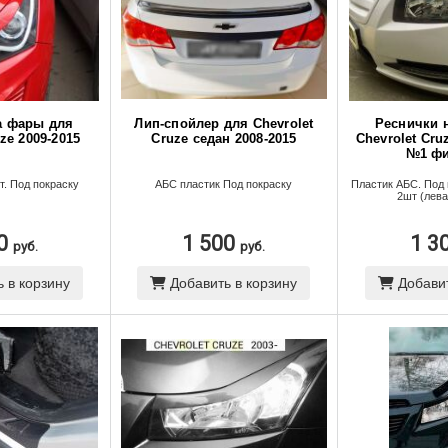
а фары для
Лип-спойлер для Chevrolet
Реснички 
ze 2009-2015
Cruze седан 2008-2015
Chevrolet Cru
№1 фи
т. Под покраску
АБС пластик Под покраску
Пластик АБС. Под 
2шт (лева
00
1 500
1 3
руб.
руб.
 в корзину
Добавить в корзину
Добавит