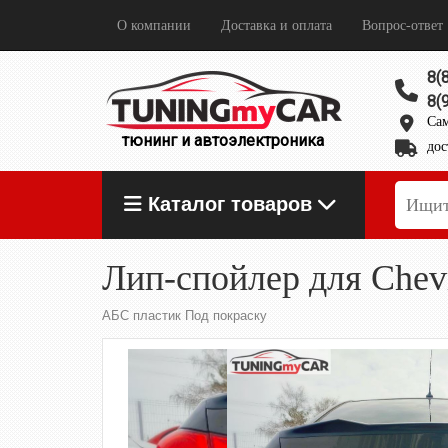
О компании
Доставка и оплата
Вопрос-ответ
8(
8(
Сам
тюнинг и автоэлектроника
дос
Каталог товаров
Лип-спойлер для Chevr
АБС пластик Под покраску