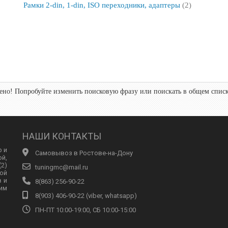
Рамки 2-din, 1-din, ISO переходники, адаптеры
(2)
но! Попробуйте изменить поисковую фразу или поискать в общем списк
НАШИ КОНТАКТЫ
р и
Самовывоз в Ростове-на-Дону
ой,
2)
tuningmc@mail.ru
ой
в и
8(863) 256-90-22
им
8(903) 406-90-22 (viber, whatsapp)
ПН-ПТ 10:00-19:00, СБ 10:00-15:00