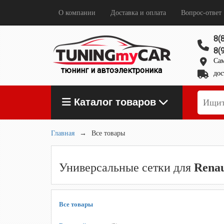
О компании
Доставка и оплата
Вопрос-ответ
8(
8(
Сам
тюнинг и автоэлектроника
дос
Каталог товаров
Главная
→
Все товары
Универсальные сетки для
Renau
Все товары