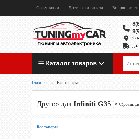
О компании
Доставка и оплата
Вопрос-ответ
8(
8(
Сам
тюнинг и автоэлектроника
дос
Каталог товаров
Главная
→
Все товары
Другое для
Infiniti G35
Сбросить фил
Все товары