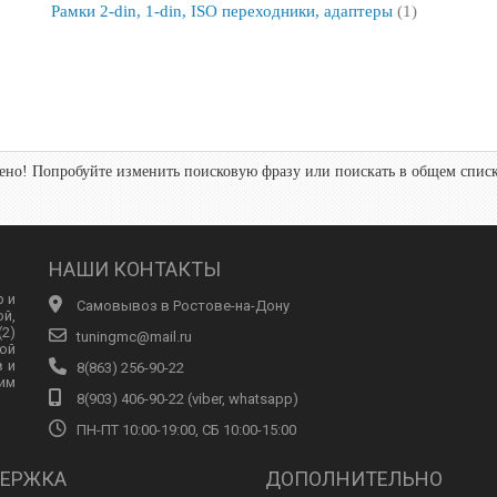
Рамки 2-din, 1-din, ISO переходники, адаптеры
(1)
но! Попробуйте изменить поисковую фразу или поискать в общем списк
НАШИ КОНТАКТЫ
р и
Самовывоз в Ростове-на-Дону
ой,
2)
tuningmc@mail.ru
ой
в и
8(863) 256-90-22
им
8(903) 406-90-22 (viber, whatsapp)
ПН-ПТ 10:00-19:00, СБ 10:00-15:00
ЕРЖКА
ДОПОЛНИТЕЛЬНО