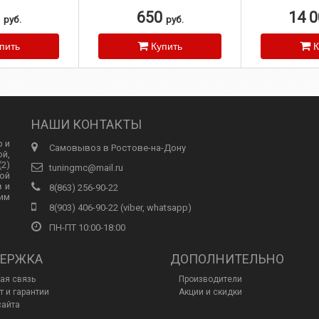
педали газа
отзывчивос
0
650
14 
руб.
руб.
пить
Купить
К
НАШИ КОНТАКТЫ
р и
Самовывоз в Ростове-на-Дону
ой,
2)
tuningmc@mail.ru
ой
в и
8(863) 256-90-22
им
8(903) 406-90-22 (viber, whatsapp)
ПН-ПТ 10:00-18:00
ЕРЖКА
ДОПОЛНИТЕЛЬНО
ая связь
Производители
т и гарантии
Акции и скидки
сайта