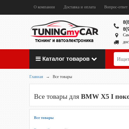
О компании
Доставка и оплата
Вопрос-ответ
8(
8(
Сам
тюнинг и автоэлектроника
дос
Каталог товаров
Главная
→
Все товары
Все товары для
BMW X5 I поко
Все товары