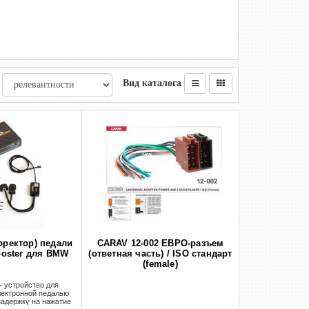
Вид каталога
рректор) педали
CARAV 12-002 ЕВРО-разъем
Booster для BMW
(ответная часть) / ISO стандарт
(female)
— устройство для
лектронной педалью
задержку на нажатие