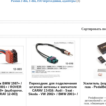
Рамки 2-din, 1-din, ISO переходники, адаптеры
(3)
Сортировать по
к BMW 1987+ /
Переходник для подключения
Усилитель (ко
001+ / ROVER
штатной антенны к магнитоле
газа - Pedal
00+ (выборочн.
CARAV 13-016: Audi - Seat -
RAV 12-003)
Skoda - VW 2002+ / BMW 2001+ /
Ford 2011+ (select models)
Pedalbooster 
автомобилей с э
газа, убирающее 