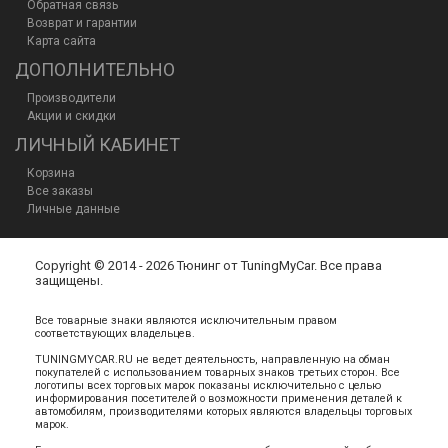
Обратная связь
Возврат и гарантии
Карта сайта
ДОПОЛНИТЕЛЬНО
Производители
Акции и скидки
ЛИЧНЫЙ КАБИНЕТ
Корзина
Все заказы
Личные данные
Copyright © 2014 - 2026 Тюнинг от TuningMyCar. Все права
защищены.
Все товарные знаки являются исключительным правом
соответствующих владельцев.
TUNINGMYCAR.RU не ведет деятельность, направленную на обман
покупателей с использованием товарных знаков третьих сторон. Все
логотипы всех торговых марок показаны исключительно с целью
информирования посетителей о возможности применения деталей к
автомобилям, производителями которых являются владельцы торговых
марок.