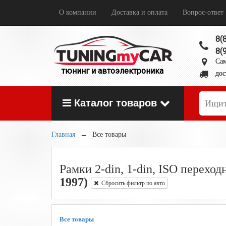
О компании
Доставка и оплата
Вопрос-ответ
8(
8(
Сам
тюнинг и автоэлектроника
дос
Каталог товаров
Главная
→
Все товары
Рамки 2-din, 1-din, ISO перехо
1997)
Сбросить фильтр по авто
Все товары