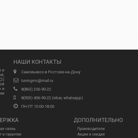
НАШИ КОНТАКТЫ
р и
Самовывоз в Ростове-на-Дону
ой,
2)
tuningmc@mail.ru
ой
в и
8(863) 256-90-22
им
8(903) 406-90-22 (viber, whatsapp)
ПН-ПТ 10:00-18:00
ЕРЖКА
ДОПОЛНИТЕЛЬНО
ая связь
Производители
т и гарантии
Акции и скидки