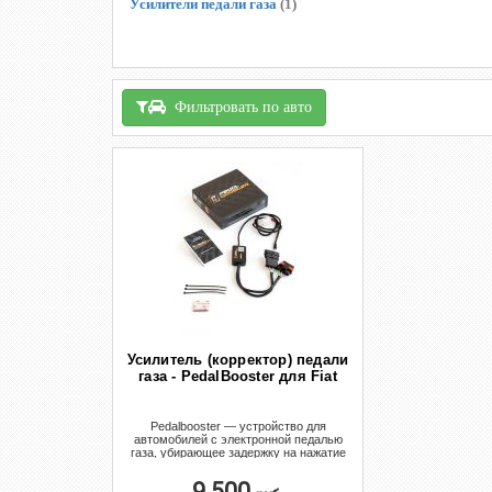
Усилители педали газа
(1)
Фильтровать по авто
Усилитель (корректор) педали
газа - PedalBooster для Fiat
Pedalbooster — устройство для
автомобилей с электронной педалью
газа, убирающее задержку на нажатие
педали газа и улучшающее
отзывчивость двигателя
9 500