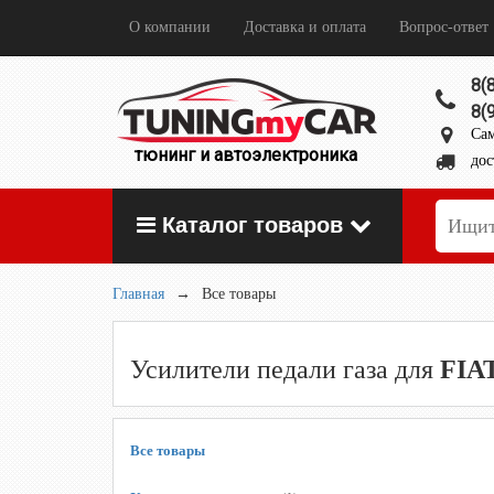
О компании
Доставка и оплата
Вопрос-ответ
8(
8(
Сам
тюнинг и автоэлектроника
дос
Каталог товаров
Главная
→
Все товары
Усилители педали газа для
FIAT
Все товары