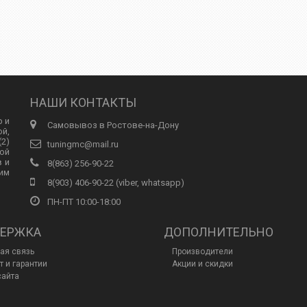
НАШИ КОНТАКТЫ
р и
Самовывоз в Ростове-на-Дону
ой,
2)
tuningmc@mail.ru
ой
в и
8(863) 256-90-22
им
8(903) 406-90-22 (viber, whatsapp)
ПН-ПТ 10:00-18:00
ЕРЖКА
ДОПОЛНИТЕЛЬНО
ая связь
Производители
т и гарантии
Акции и скидки
сайта