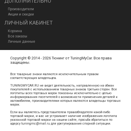
ДОПОЛНИТЕЛЬНО
Производители
Акции и скидки
ЛИЧНЫЙ КАБИНЕТ
Корзина
Все заказы
Личные данные
Copyright © 2014 - 2026 Тюнинг от TuningMyCar. Все права
защищены.
Все товарные знаки являются исключительным правом
соответствующих владельцев.
TUNINGMYCAR.RU не ведет деятельность, направленную на обман
покупателей с использованием товарных знаков третьих сторон. Все
логотипы всех торговых марок показаны исключительно с целью
информирования посетителей о возможности применения деталей к
автомобилям, производителями которых являются владельцы торговых
марок.
Если вы являетесь представителем правообладателя какой-либо
торговой марки, и вас не устраивает наличие изображения логотипа
указанной торговой марки на нашем сайте, просьба обратиться по
адерсу tuningmc@mail.ru для урегулирования спорной ситуации.