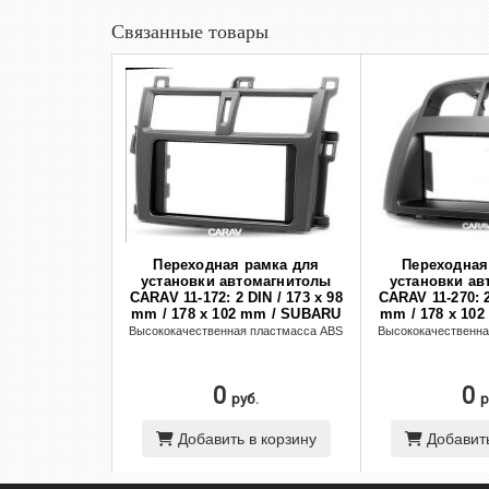
Связанные товары
Переходная рамка для
Переходная
установки автомагнитолы
установки ав
CARAV 11-172: 2 DIN / 173 x 98
CARAV 11-270: 2
mm / 178 x 102 mm / SUBARU
mm / 178 x 10
Trezia 2010-2016 / TOYOTA Verso-
Justy 2007-2011
Высококачественная пластмасса ABS
Высококачественна
S 2010+; Ractis 2010-2016
2004-2010 / DAIH
2010; Sirion
PERODUA MyVi 
0
0
руб.
р
Добавить в корзину
Добавить