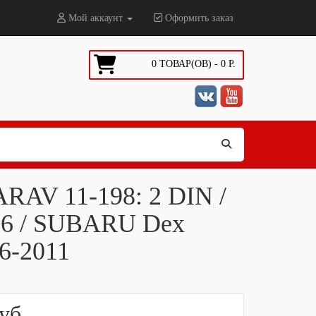
Мой аккаунт
Оформить заказ
0
ТОВАР(ОВ) -
0
Р.
ARAV 11-198: 2 DIN /
016 / SUBARU Dex
6-2011
уб.