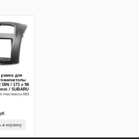
 рамка для
томагнитолы
 DIN / 173 x 98
2 mm / SUBARU
 / TOYOTA Passo
я пластмасса ABS
ATSU Boon 2004-
 2005-2007 /
(I) 2005–2011
уб.
 в корзину