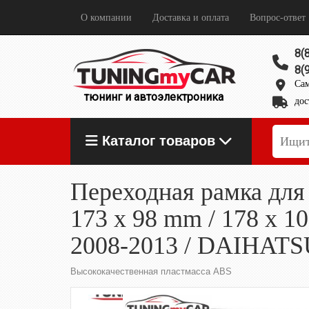
О компании
Доставка и оплата
Вопрос-ответ
8(
8(
Сам
тюнинг и автоэлектроника
дос
Каталог товаров
Переходная рамка для
173 x 98 mm / 178 x
2008-2013 / DAIHATSU
Высококачественная пластмасса ABS